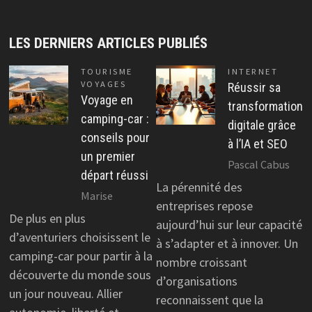
LES DERNIERS ARTICLES PUBLIÉS
TOURISME
INTERNET
VOYAGES
Réussir sa
Voyage en
transformation
camping-car :
digitale grâce
conseils pour
à l’IA et SEO
un premier
Pascal Cabus
départ réussi
La pérennité des
Marise
entreprises repose
De plus en plus
aujourd’hui sur leur capacité
d’aventuriers choisissent le
à s’adapter et à innover. Un
camping-car pour partir à la
nombre croissant
découverte du monde sous
d’organisations
un jour nouveau. Allier
reconnaissent que la