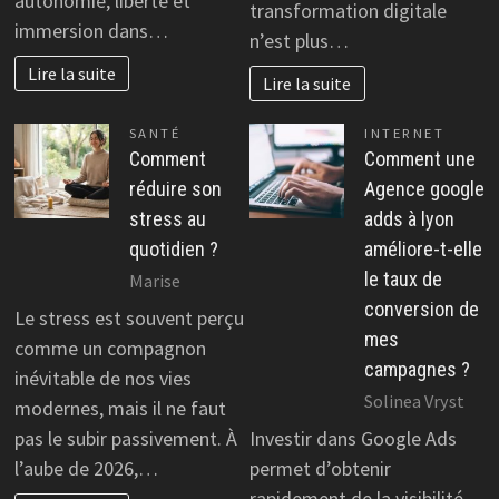
autonomie, liberté et
transformation digitale
immersion dans…
n’est plus…
Lire la suite
Lire la suite
SANTÉ
INTERNET
Comment
Comment une
réduire son
Agence google
stress au
adds à lyon
quotidien ?
améliore-t-elle
le taux de
Marise
conversion de
Le stress est souvent perçu
mes
comme un compagnon
campagnes ?
inévitable de nos vies
Solinea Vryst
modernes, mais il ne faut
pas le subir passivement. À
Investir dans Google Ads
l’aube de 2026,…
permet d’obtenir
rapidement de la visibilité