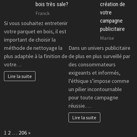
bois très sale?
création de
votre
Franck
campagne
Si vous souhaitez entretenir
publicitaire
votre parquet en bois, il est
Marise
important de choisir la
méthode de nettoyage la
Dans un univers publicitaire
plus adaptée à la finition de
de plus en plus surveillé par
votre…
des consommateurs
exigeants et informés,
Lire la suite
l’éthique s’impose comme
un pilier incontournable
pour toute campagne
réussie.…
Lire la suite
Page:
Next
1
2
…
206
»