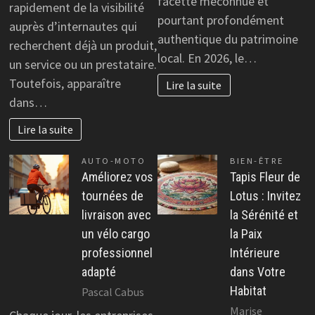
facette méconnue et
rapidement de la visibilité
pourtant profondément
auprès d’internautes qui
authentique du patrimoine
recherchent déjà un produit,
local. En 2026, le…
un service ou un prestataire.
Toutefois, apparaître
Lire la suite
dans…
Lire la suite
AUTO-MOTO
BIEN-ÊTRE
Améliorez vos
Tapis Fleur de
tournées de
Lotus : Invitez
livraison avec
la Sérénité et
un vélo cargo
la Paix
professionnel
Intérieure
adapté
dans Votre
Habitat
Pascal Cabus
Marise