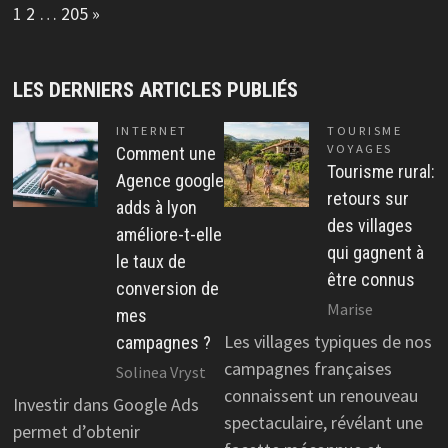
Page:
Next
1
2
…
205
»
LES DERNIERS ARTICLES PUBLIÉS
INTERNET
TOURISME
VOYAGES
Comment une
Tourisme rural:
Agence google
retours sur
adds à lyon
des villages
améliore-t-elle
qui gagnent à
le taux de
être connus
conversion de
Marise
mes
Les villages typiques de nos
campagnes ?
campagnes françaises
Solinea Vryst
connaissent un renouveau
Investir dans Google Ads
spectaculaire, révélant une
permet d’obtenir