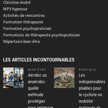
Christine André
MP3 hypnose
Activités de rencontres
Formation thérapeute
Formation psychopraticien
Formations de thérapeute psychopraticien
Répertoire bien-être
LES ARTICLES INCONTOURNABLES
BIEN-ÊTRE
PRATIQUE
Aérobic ou
Les
anaérobic :
indispensables
quelle
pliables pour
méthode
le cycliste en
privilégier
mobilité :
pour optimiser
pratiques et