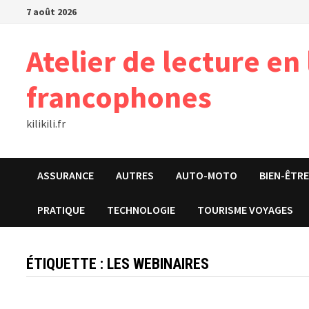
Passer
7 août 2026
au
contenu
Atelier de lecture en
francophones
kilikili.fr
ASSURANCE
AUTRES
AUTO-MOTO
BIEN-ÊTR
PRATIQUE
TECHNOLOGIE
TOURISME VOYAGES
ÉTIQUETTE :
LES WEBINAIRES