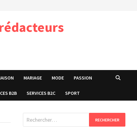
 rédacteurs
MAISON
MARIAGE
MODE
PASSION
ICES B2B
SERVICES B2C
SPORT
Rechercher :