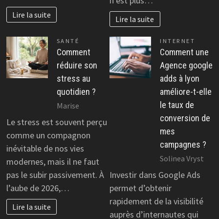
n’est plus…
Lire la suite
Lire la suite
SANTÉ
INTERNET
Comment
Comment une
réduire son
Agence google
stress au
adds à lyon
quotidien ?
améliore-t-elle
le taux de
Marise
conversion de
Le stress est souvent perçu
mes
comme un compagnon
campagnes ?
inévitable de nos vies
Solinea Vryst
modernes, mais il ne faut
pas le subir passivement. À
Investir dans Google Ads
l’aube de 2026,…
permet d’obtenir
rapidement de la visibilité
Lire la suite
auprès d’internautes qui