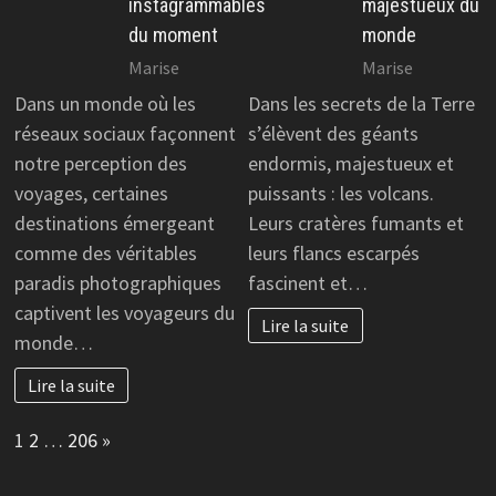
instagrammables
majestueux du
du moment
monde
Marise
Marise
Dans un monde où les
Dans les secrets de la Terre
réseaux sociaux façonnent
s’élèvent des géants
notre perception des
endormis, majestueux et
voyages, certaines
puissants : les volcans.
destinations émergeant
Leurs cratères fumants et
comme des véritables
leurs flancs escarpés
paradis photographiques
fascinent et…
captivent les voyageurs du
Lire la suite
monde…
Lire la suite
Page:
Next
1
2
…
206
»