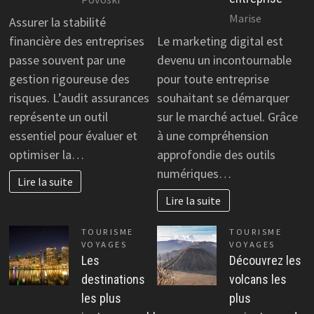
Marise
Assurer la stabilité
financière des entreprises
Le marketing digital est
passe souvent par une
devenu un incontournable
gestion rigoureuse des
pour toute entreprise
risques. L’audit assurances
souhaitant se démarquer
représente un outil
sur le marché actuel. Grâce
essentiel pour évaluer et
à une compréhension
optimiser la…
approfondie des outils
numériques…
Lire la suite
Lire la suite
TOURISME
TOURISME
VOYAGES
VOYAGES
Les
Découvrez les
destinations
volcans les
les plus
plus