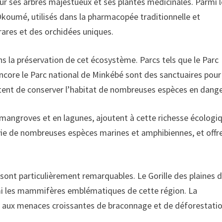
r ses arbres majestueux et ses plantes médicinales. Parmi 
Okoumé, utilisés dans la pharmacopée traditionnelle et
 rares et des orchidées uniques.
ns la préservation de cet écosystème. Parcs tels que le Parc
ncore le Parc national de Minkébé sont des sanctuaires pour
ttent de conserver l’habitat de nombreuses espèces en dange
 mangroves et en lagunes, ajoutent à cette richesse écologi
vie de nombreuses espèces marines et amphibiennes, et offr
nt particulièrement remarquables. Le Gorille des plaines 
armi les mammifères emblématiques de cette région. La
ce aux menaces croissantes de braconnage et de déforestatio