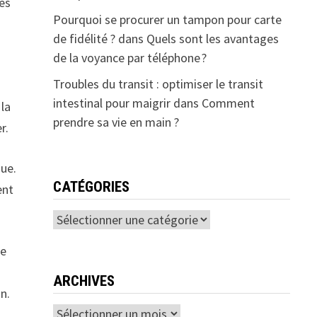
les
Pourquoi se procurer un tampon pour carte
de fidélité ?
dans
Quels sont les avantages
de la voyance par téléphone ?
Troubles du transit : optimiser le transit
intestinal pour maigrir
dans
Comment
 la
prendre sa vie en main ?
r.
que.
CATÉGORIES
ent
Catégories
de
ARCHIVES
n.
Archives