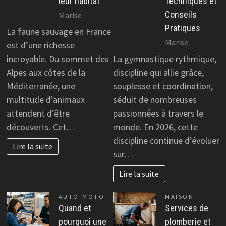
leur habitat
Techniques et
Conseils
Marise
Pratiques
La faune sauvage en France
Marise
est d’une richesse
incroyable. Du sommet des
La gymnastique rythmique,
Alpes aux côtes de la
discipline qui allie grâce,
Méditerranée, une
souplesse et coordination,
multitude d’animaux
séduit de nombreuses
attendent d’être
passionnées à travers le
découverts. Cet…
monde. En 2026, cette
discipline continue d’évoluer
Lire la suite
sur…
Lire la suite
AUTO-MOTO
MAISON
Quand et
Services de
pourquoi une
plomberie et