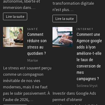
autonomie, liberté et
transformation digitale
immersion dans…
n’est plus…
Lire la suite
Lire la suite
SANTÉ
INTERNET
Comment
Comment une
réduire son
Agence google
stress au
adds à lyon
quotidien ?
améliore-t-elle
le taux de
Marise
conversion de
Le stress est souvent perçu
mes
comme un compagnon
campagnes ?
inévitable de nos vies
Solinea Vryst
modernes, mais il ne faut
pas le subir passivement. À
Investir dans Google Ads
l’aube de 2026,…
permet d’obtenir