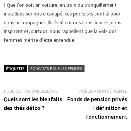
! Que l’on soit en voiture, en train ou tranquillement
installées sur notre canapé, ces podcasts sont là pour
nous accompagner. Ils éveillent nos consciences, nous
inspirent et, surtout, nous rappellent que la voix des
femmes mérite d’être entendue.
ÉTIQUETTÉ
PODCASTS POUR LES FEMMES
Navigation
Publication
P
PUBLICATION PRÉCÉDENTE
PUBLICATION SUIVANTE
précédente :
s
Quels sont les bienfaits
Fonds de pension privés
de
des thés détox ?
: définition et
l’article
fonctionnement