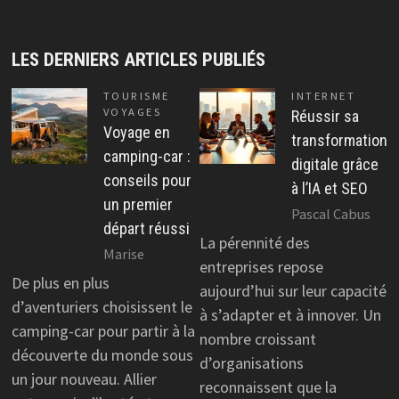
LES DERNIERS ARTICLES PUBLIÉS
TOURISME
INTERNET
VOYAGES
Réussir sa
Voyage en
transformation
camping-car :
digitale grâce
conseils pour
à l’IA et SEO
un premier
Pascal Cabus
départ réussi
La pérennité des
Marise
entreprises repose
De plus en plus
aujourd’hui sur leur capacité
d’aventuriers choisissent le
à s’adapter et à innover. Un
camping-car pour partir à la
nombre croissant
découverte du monde sous
d’organisations
un jour nouveau. Allier
reconnaissent que la