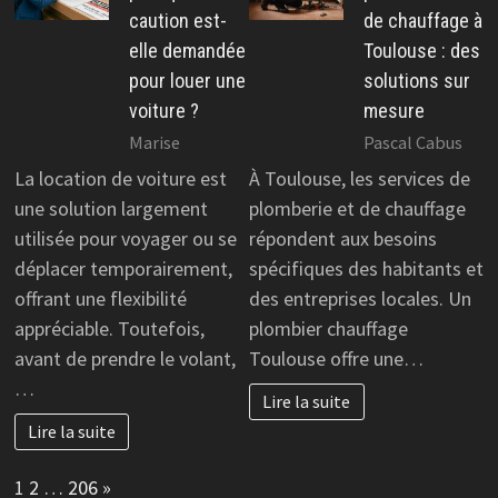
caution est-
de chauffage à
elle demandée
Toulouse : des
pour louer une
solutions sur
voiture ?
mesure
Marise
Pascal Cabus
La location de voiture est
À Toulouse, les services de
une solution largement
plomberie et de chauffage
utilisée pour voyager ou se
répondent aux besoins
déplacer temporairement,
spécifiques des habitants et
offrant une flexibilité
des entreprises locales. Un
appréciable. Toutefois,
plombier chauffage
avant de prendre le volant,
Toulouse offre une…
…
Lire la suite
Lire la suite
Page:
Next
1
2
…
206
»