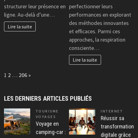
structurer leur présence en
perfectionner leurs
ligne. Au-delà d’une…
performances en explorant
des méthodes innovantes
Lire la suite
et efficaces. Parmi ces
approches, la respiration
consciente…
Lire la suite
Page:
Next
1
2
…
206
»
LES DERNIERS ARTICLES PUBLIÉS
TOURISME
INTERNET
VOYAGES
Réussir sa
Voyage en
transformation
camping-car :
digitale grâce