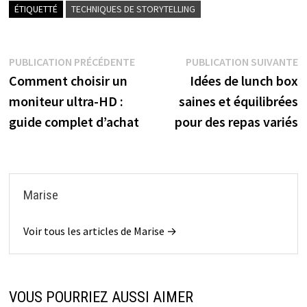
ÉTIQUETTÉ
TECHNIQUES DE STORYTELLING
Navigation
Publication
P
PUBLICATION PRÉCÉDENTE
PUBLICATION SUIVANTE
précédente :
s
Comment choisir un
Idées de lunch box
de
moniteur ultra-HD :
saines et équilibrées
l’article
guide complet d’achat
pour des repas variés
Marise
Voir tous les articles de Marise →
VOUS POURRIEZ AUSSI AIMER