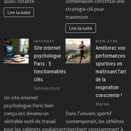
quasi-totalité…
combinaison constitue une
stratégie clé pour
Lire la suite
maximiser…
Lire la suite
INTERNET
BIEN-ÊTRE
Site internet
Améliorez vos
psychologue
performances
Paris : 5
sportives en
fonctionnalités
maîtrisant l’art
clés
de la
respiration
Solinea Vryst
consciente !
Un site internet
Marise
psychologue Paris bien
conçu est devenu un
Dans l’univers sportif
véritable outil de travail
contemporain, les athlètes
pour les cabinets souhaitant
cherchent constamment à