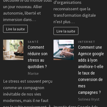
découverte du monde sous
d’organisations
un jour nouveau. Allier
reconnaissent que la
autonomie, liberté et
transformation digitale
immersion dans…
n’est plus…
Lire la suite
Lire la suite
SANTÉ
INTERNET
Comment
Comment une
réduire son
Agence google
stress au
adds à lyon
quotidien ?
améliore-t-elle
le taux de
Marise
conversion de
Le stress est souvent perçu
mes
comme un compagnon
campagnes ?
inévitable de nos vies
Solinea Vryst
modernes, mais il ne faut
pas le subir passivement. À
Investir dans Google Ads