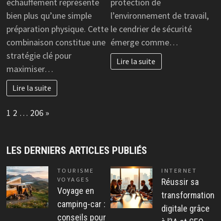
échauffement représente
protection de
bien plus qu’une simple
l’environnement de travail,
préparation physique. Cette
le cendrier de sécurité
combinaison constitue une
émerge comme…
stratégie clé pour
Lire la suite
maximiser…
Lire la suite
Page:
Next
1
2
…
206
»
LES DERNIERS ARTICLES PUBLIÉS
TOURISME
INTERNET
VOYAGES
Réussir sa
Voyage en
transformation
camping-car :
digitale grâce
conseils pour