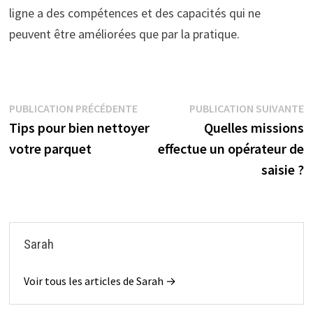
ligne a des compétences et des capacités qui ne
peuvent être améliorées que par la pratique.
Navigation
Publication
P
PUBLICATION PRÉCÉDENTE
PUBLICATION SUIVANTE
précédente :
s
Tips pour bien nettoyer
Quelles missions
de
votre parquet
effectue un opérateur de
l’article
saisie ?
Sarah
Voir tous les articles de Sarah →