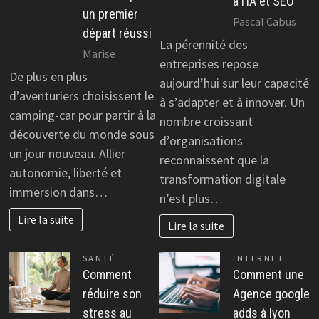
à l’IA et SEO
un premier
Pascal Cabus
départ réussi
La pérennité des
Marise
entreprises repose
De plus en plus
aujourd’hui sur leur capacité
d’aventuriers choisissent le
à s’adapter et à innover. Un
camping-car pour partir à la
nombre croissant
découverte du monde sous
d’organisations
un jour nouveau. Allier
reconnaissent que la
autonomie, liberté et
transformation digitale
immersion dans…
n’est plus…
Lire la suite
Lire la suite
SANTÉ
INTERNET
Comment
Comment une
réduire son
Agence google
stress au
adds à lyon