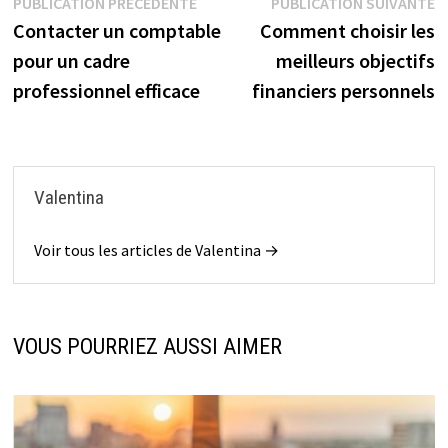
Navigation
Publication
P
PUBLICATION PRÉCÉDENTE
PUBLICATION SUIVANTE
précédente :
s
Contacter un comptable
Comment choisir les
de
pour un cadre
meilleurs objectifs
l’article
professionnel efficace
financiers personnels
Valentina
Voir tous les articles de Valentina →
VOUS POURRIEZ AUSSI AIMER