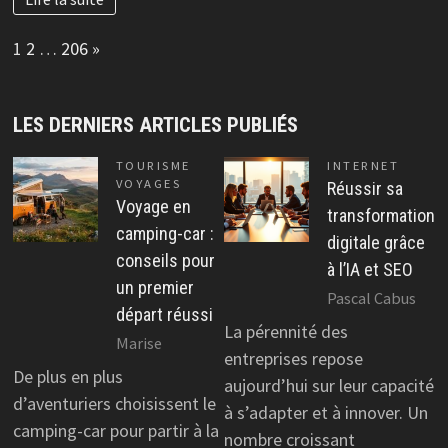
Page:
Next
1
2
…
206
»
LES DERNIERS ARTICLES PUBLIÉS
TOURISME
INTERNET
VOYAGES
Réussir sa
Voyage en
transformation
camping-car :
digitale grâce
conseils pour
à l’IA et SEO
un premier
Pascal Cabus
départ réussi
La pérennité des
Marise
entreprises repose
De plus en plus
aujourd’hui sur leur capacité
d’aventuriers choisissent le
à s’adapter et à innover. Un
camping-car pour partir à la
nombre croissant